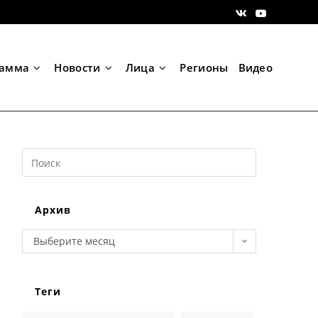
рамма
Новости
Лица
Регионы
Видео
Search
this
website
Архив
Архив
Выберите месяц
Теги