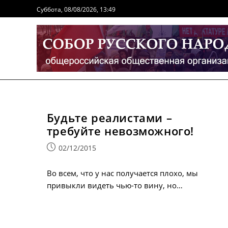
Перейти
Суббота, 08/08/2026, 13:49
к
содержимому
Будьте реалистами –
требуйте невозможного!
Запись
02/12/2015
опубликована:
Во всем, что у нас получается плохо, мы
привыкли видеть чью-то вину, но…