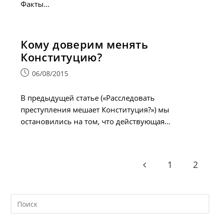
Факты…
Кому доверим менять
Конституцию?
Запись
06/08/2015
опубликована:
В предыдущей статье («Расследовать
преступления мешает Конституция?») мы
остановились на том, что действующая…
1
2
Go to the previous pag
Search
this