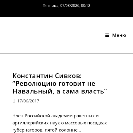
Перейти
Пятница, 07/08/2026, 00:12
к
содержимому
Меню
Константин Сивков:
“Революцию готовит не
Навальный, а сама власть”
Запись
17/06/2017
опубликована:
Член Российской академии ракетных и
артиллерийских наук о массовых посадках
губернаторов, пятой колонне…