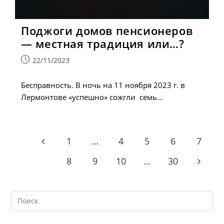
Поджоги домов пенсионеров
— местная традиция или…?
Запись
22/11/2023
опубликована:
Бесправность. В ночь на 11 ноября 2023 г. в
Лермонтове «успешно» сожгли семь…
1
…
4
5
6
7
Go to the previous page
8
9
10
…
30
Go to t
Search
this
website