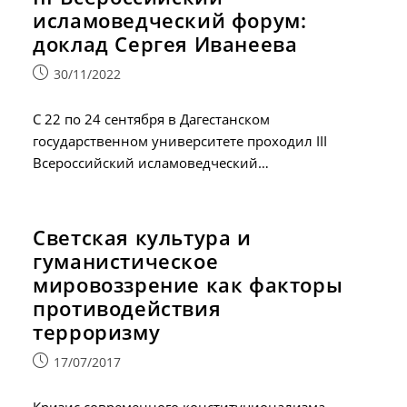
исламоведческий форум:
доклад Сергея Иванеева
Запись
30/11/2022
опубликована:
С 22 по 24 сентября в Дагестанском
государственном университете проходил III
Всероссийский исламоведческий…
Светская культура и
гуманистическое
мировоззрение как факторы
противодействия
терроризму
Запись
17/07/2017
опубликована:
Кризис современного конституционализма,