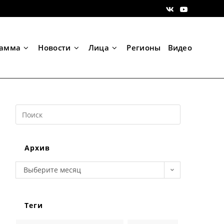
рамма
Новости
Лица
Регионы
Видео
Search
this
website
Архив
Архив
Выберите месяц
Теги