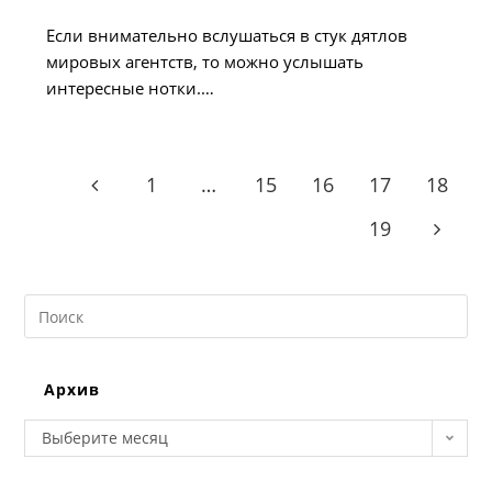
опубликована:
Если внимательно вслушаться в стук дятлов
мировых агентств, то можно услышать
интересные нотки.…
1
…
15
16
17
18
Go to the previous page
19
Go to t
Search
this
website
Архив
Архив
Выберите месяц