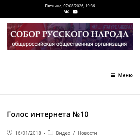
Перейти
Пятница, 07/08/2026, 19:36
к
содержимому
Меню
Голос интернета №10
Запись
Post
16/01/2018
Видео
/
Новости
опубликована:
category: