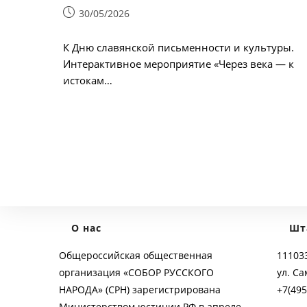
Запись
30/05/2026
опубликована:
К Дню славянской письменности и культуры.
Интерактивное мероприятие «Через века — к
истокам…
О нас
Шт
Общероссийская общественная
111033
организация «СОБОР РУССКОГО
ул. Са
НАРОДА» (СРН) зарегистрирована
+7(495
Министерством юстиции РФ в апреле