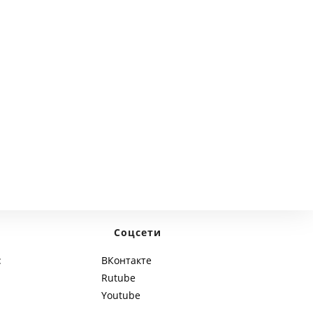
next page
Соцсети
:
ВКонтакте
Rutube
Youtube