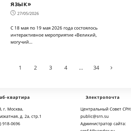
язык»
Запись
27/05/2026
опубликована:
С 18 мая по 19 мая 2026 года состоялось
интерактивное мероприятие «Великий,
могучий…
1
2
3
4
…
34
Go to the 
аб-квартира
Электропочта
, г. Москва,
Центральный Совет СРН
мокатная, д. 2а, стр.1
public@srn.su
) 918-0696
Администратор сайта:
srn54@yandex.ru