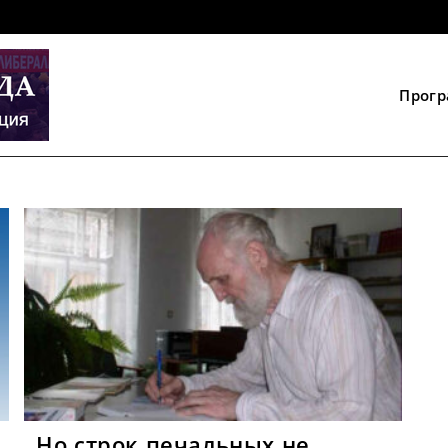
Прог
Но строк печальных не