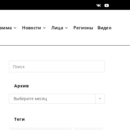
рамма
Новости
Лица
Регионы
Видео
Search
this
website
Архив
Архив
Выберите месяц
Теги