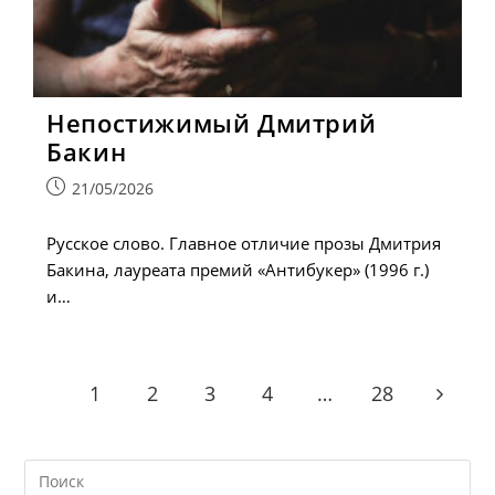
Непостижимый Дмитрий
Бакин
Запись
21/05/2026
опубликована:
Русское слово. Главное отличие прозы Дмитрия
Бакина, лауреата премий «Антибукер» (1996 г.)
и…
1
2
3
4
…
28
Go to t
Search