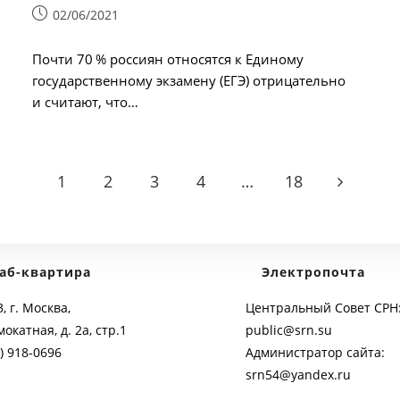
Запись
02/06/2021
опубликована:
Почти 70 % россиян относятся к Единому
государственному экзамену (ЕГЭ) отрицательно
и считают, что…
1
2
3
4
…
18
Go to the 
аб-квартира
Электропочта
, г. Москва,
Центральный Совет СРН
мокатная, д. 2а, стр.1
public@srn.su
) 918-0696
Администратор сайта:
srn54@yandex.ru