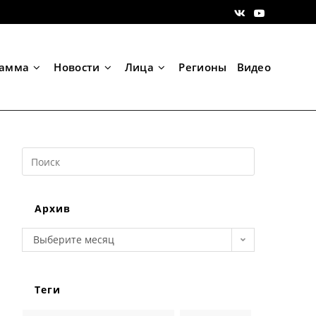
рамма
Новости
Лица
Регионы
Видео
Search
this
website
Архив
Архив
Выберите месяц
Теги