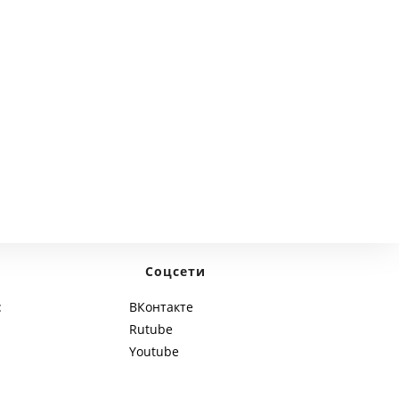
next page
Соцсети
:
ВКонтакте
Rutube
Youtube