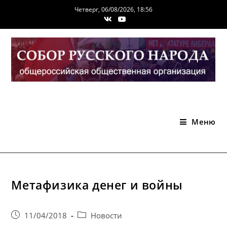
Перейти
Четверг, 06/08/2026, 18:56
к
содержимому
Меню
Метафизика денег и войны
Запись
Post
11/04/2018
Новости
опубликована:
category: