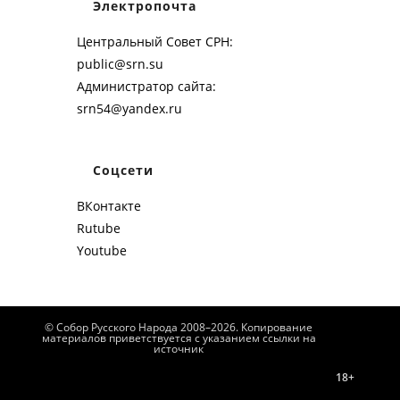
Электропочта
Центральный Совет СРН:
public@srn.su
Администратор сайта:
srn54@yandex.ru
Соцсети
ВКонтакте
Rutube
Youtube
© Собор Русского Народа 2008–2026. Копирование
материалов приветствуется с указанием ссылки на
источник
18+