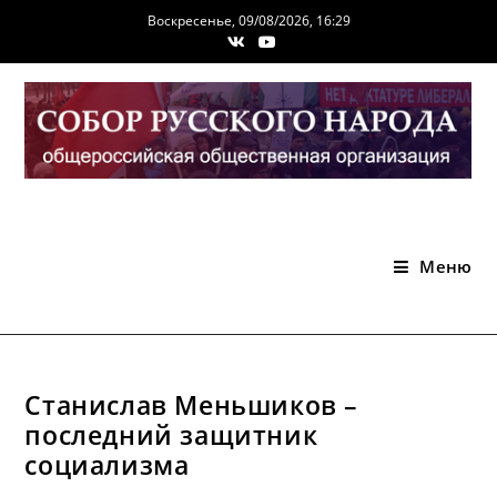
Перейти
Воскресенье, 09/08/2026, 16:29
к
содержимому
Меню
Станислав Меньшиков –
последний защитник
социализма