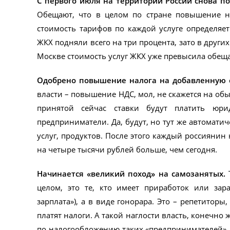
С первого июля на территории России снова п
Обещают, что в целом по стране повышение н
стоимость тарифов по каждой услуге определяет
ЖКХ подняли всего на три процента, зато в других
Москве стоимость услуг ЖКХ уже превысила обещ
Одобрено повышение налога на добавленную ст
власти – повышение НДС, мол, не скажется на обы
принятой сейчас ставки будут платить юри
предприниматели. Да, будут, но тут же автомати
услуг, продуктов. После этого каждый россиянин н
на четыре тысячи рублей больше, чем сегодня.
Начинается «великий поход» на самозанятых.
Т
целом, это те, кто имеет приработок или зар
зарплата»), а в виде гонорара. Это – репетиторы,
платят налоги. А такой наглости власть, конечно 
по налогообложению таких «предпринимателей», 