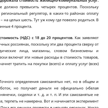
одорожала стоимость жилищно-коммунальных услуг.
е должно превысить четырех процентов. Поскольку
 региональный регулятор, в каких-то районах оплату
 – на целых шесть. Тут уж кому где повезло родиться. В
анные 4 процента.
оимость (НДС) с 18 до 20 процентов.
Как заявляют
чных россиянах, поскольку эти два процента сверху от
дические лица, магазины, словом бизнесмены и
чески включат эти новые расходы в стоимость товаров,
ачнет тратить на покупки (всего) и оплату услуг (всех)
очного определения самозанятых нет, но в общем и
аботок, но получает деньги не официально («белая
 нянечки, сиделки и т. д. и т. п. И эти самозанятые не
же, терпеть не намерена. Вот и начинается эксперимент
Пока его решили провести в четырёх регионах. Никто