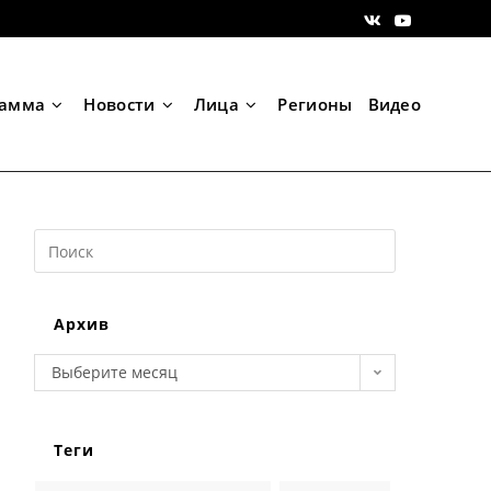
рамма
Новости
Лица
Регионы
Видео
Search
this
website
Архив
Архив
Выберите месяц
Теги