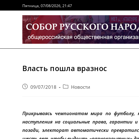
Перейти
Пятница, 07/08/2026, 21:47
к
содержимому
Власть пошла вразнос
Запись
Post
09/07/2018
Новости
опубликована:
category:
Прикрываясь чемпионатом мира по футболу, 
наступления на социальные права, гарантии и
позади, электорат автоматически превратился
шесть лет, чтобы выдоить «парнокопытных» до