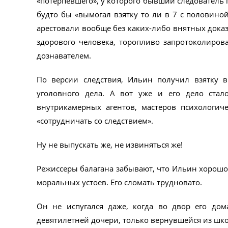
«потерпевшего», у которого бывший следователь 
будто бы «вымогал взятку то ли в 7 с половино
арестовали вообще без каких-либо внятных дока
здорового человека, торопливо запротоколиров
дознавателем.
По версии следствия, Ильин получил взятку в
уголовного дела. А вот уже и его дело стал
внутрикамерных агентов, мастеров психологич
«сотрудничать со следствием».
Ну не выпускать же, не извиняться же!
Режиссеры балагана забывают, что Ильин хорошо 
моральных устоев. Его сломать трудновато.
Он не испугался даже, когда во двор его дом
девятилетней дочери, только вернувшейся из шк