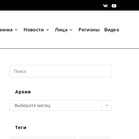
рамма
Новости
Лица
Регионы
Видео
Search
this
website
Архив
Архив
Выберите месяц
Теги