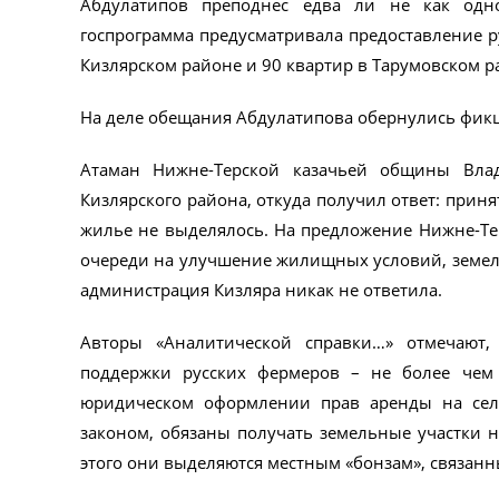
Абдулатипов преподнес едва ли не как одн
госпрограмма предусматривала предоставление р
Кизлярском районе и 90 квартир в Тарумовском р
На деле обещания Абдулатипова обернулись фикци
Атаман Нижне-Терской казачьей общины Вла
Кизлярского района, откуда получил ответ: прин
жилье не выделялось. На предложение Нижне-Те
очереди на улучшение жилищных условий, земель
администрация Кизляра никак не ответила.
Авторы «Аналитической справки…» отмечают,
поддержки русских фермеров – не более чем 
юридическом оформлении прав аренды на сельс
законом, обязаны получать земельные участки н
этого они выделяются местным «бонзам», связа