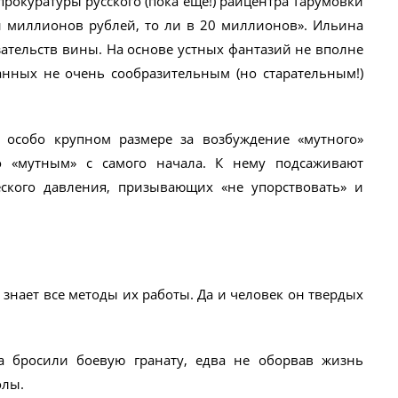
прокуратуры русского (пока ещё!) райцентра Тарумовки
й миллионов рублей, то ли в 20 миллионов». Ильина
зательств вины. На основе устных фантазий не вполне
анных не очень сообразительным (но старательным!)
 особо крупном размере за возбуждение «мутного»
о «мутным» с самого начала. К нему подсаживают
еского давления, призывающих «не упорствовать» и
знает все методы их работы. Да и человек он твердых
а бросили боевую гранату, едва не оборвав жизнь
олы.