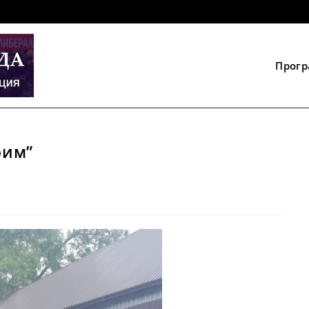
Прог
оим”