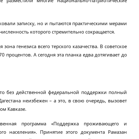
ё разместили многие национально-патриотические
овали записку, но и пытаются практическими мерами
, численность которого стремительно сокращается.
зона генезиса всего терского казачества. В советское
0 процентов. А сегодня эта планка едва дотягивает до
что без действенной федеральной поддержки полный
агестана неизбежен – а это, в свою очередь, вызовет
ом Кавказе.
твенная программа «Поддержка проживающего и
ого населения». Принятие этого документа Рамазан