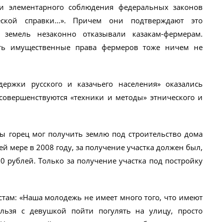
 и элементарного соблюдения федеральных законов
еской справки…». Причем они подтверждают это
земель незаконно отказывали казакам-фермерам.
ть имущественные права фермеров тоже ничем не
держки русского и казачьего населения» оказались
совершенствуются «техники и методы» этнического и
 горец мог получить землю под строительство дома
ей мере в 2008 году, за получение участка должен был,
0 рублей. Только за получение участка под постройку
стам: «Наша молодежь не имеет много того, что имеют
ельзя с девушкой пойти погулять на улицу, просто