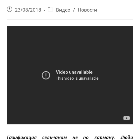
Запись
Post
23/08/2018
Видео
/
Новости
опубликована:
category:
Газификация сельчанам не по карману. Люди