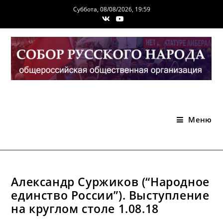
Перейти
Суббота, 08/08/2026, 19:59
к
содержимому
Меню
Александр Суржиков (“Народное
единство России”). Выступление
на круглом столе 1.08.18