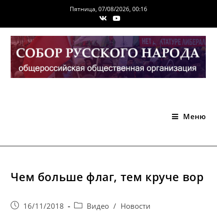
Перейти
Пятница, 07/08/2026, 00:16
к
содержимому
Меню
Чем больше флаг, тем круче вор
Запись
Post
16/11/2018
Видео
/
Новости
опубликована:
category: