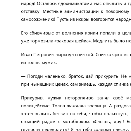
народ! Осталось ядохимикатами нас опылить и г
отставку! Местные администрации к позорному 
самосожжению! Пусть из искры возгорится народн
Его сбивчивые от волнения крики попали в цель
уже тормозила «раковая шейка». Медлить было нел
Иван Петрович чиркнул спичкой. Спичка ярко вс
из толпы мужик.
— Погоди маленько, браток, дай прикурить. Не м
при нынешних ценах, сам знаешь, каждая спичка н
Прикурив, мужик неторопливо занял своё ме
полицейские. Толпа жаждала зрелища. А раздос
хотел вылить бензин на себя, чтобы полыхнуть, 
стоящий рядом с мотоблоком: «Слышь, друг! Б
глупости переводить? Я на тебя солярки плесну,