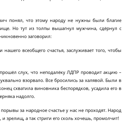
вич понял, что этому народу не нужны были благие
лище. Но тут из толпы вышагнул мужчина, сдёрнул с
роникновенно заговорил:
и нашего всеобщего счастья, заслуживает того, чтобы
 прошёл слух, что неподалёку ЛДПР проводит акцию –
уквально взорвало. Все бросились за халявой. Были в
аконец схватила виновника беспорядков, усадила его в
ерняка надолго.
 порывы за народное счастье у нас не проходят. Народ
о, и зрелищ, а так стриги его сколь хочешь, промолчит!