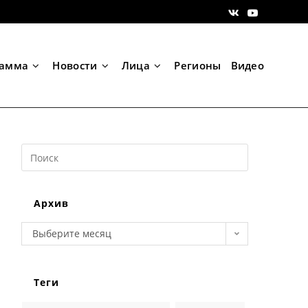
рамма
Новости
Лица
Регионы
Видео
Search
this
website
Архив
Архив
Выберите месяц
Теги