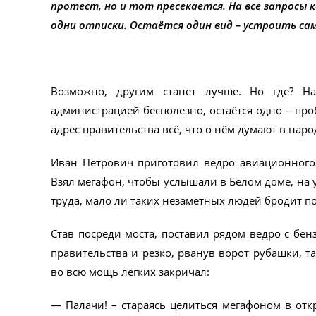
протест, но и тот пресекается. На все запросы 
одни отписки. Остаётся один вид – устроить са
Возможно, другим станет лучше. Но где? Н
администрацией бесполезно, остаётся одно – про
адрес правительства всё, что о нём думают в наро
Иван Петрович приготовил ведро авиационного 
Взял мегафон, чтобы услышали в Белом доме, на у
труда, мало ли таких незаметных людей бродит п
Став посреди моста, поставил рядом ведро с бе
правительства и резко, рванув ворот рубашки, т
во всю мощь лёгких закричал:
— Палачи! – стараясь целиться мегафоном в отк