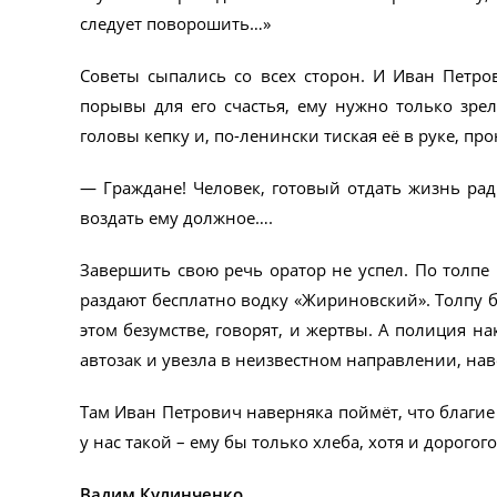
следует поворошить…»
Советы сыпались со всех сторон. И Иван Петро
порывы для его счастья, ему нужно только зре
головы кепку и, по-ленински тиская её в руке, п
— Граждане! Человек, готовый отдать жизнь рад
воздать ему должное….
Завершить свою речь оратор не успел. По толпе
раздают бесплатно водку «Жириновский». Толпу б
этом безумстве, говорят, и жертвы. А полиция н
автозак и увезла в неизвестном направлении, нав
Там Иван Петрович наверняка поймёт, что благие
у нас такой – ему бы только хлеба, хотя и дорогог
Вадим Кулинченко