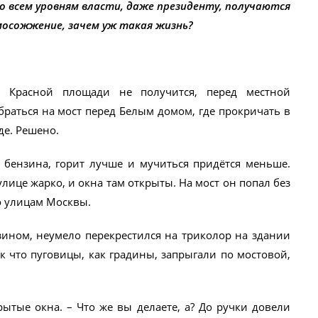
ко всем уровням власти, даже президенту, получаются
мосожжение, зачем уж такая жизнь?
а Красной площади не получится, перед местной
браться на мост перед Белым домом, где прокричать в
де. Решено.
бензина, горит лучше и мучиться придётся меньше.
лице жарко, и окна там открыты. На мост он попал без
о улицам Москвы.
нзином, неумело перекрестился на триколор на здании
ак что пуговицы, как градины, запрыгали по мостовой,
рытые окна. – Что же вы делаете, а? До ручки довели