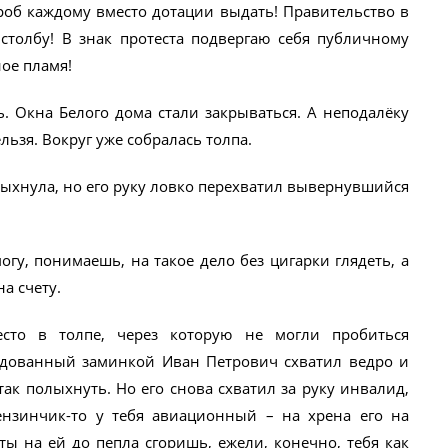
роб каждому вместо дотации выдать! Правительство в
столбу! В знак протеста подвергаю себя публичному
ое пламя!
. Окна Белого дома стали закрываться. А неподалёку
ьзя. Вокруг уже собралась толпа.
пыхнула, но его руку ловко перехватил вывернувшийся
огу, понимаешь, на такое дело без цигарки глядеть, а
а счету.
сто в толпе, через которую не могли пробиться
адованный заминкой Иван Петрович схватил ведро и
так полыхнуть. Но его снова схватил за руку инвалид,
ензинчик-то у тебя авиационный – на хрена его на
 ты на ей до пепла сгоришь, ежели, конечно, тебя как