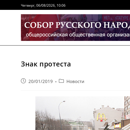
Перейти
Четверг, 06/08/2026, 10:06
к
содержимому
Знак протеста
Запись
Post
20/01/2019
Новости
опубликована:
category: