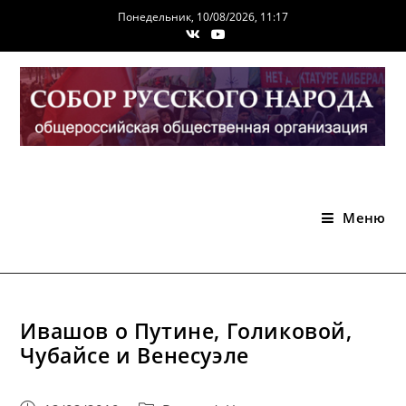
Перейти
Понедельник, 10/08/2026, 11:17
к
содержимому
Меню
Ивашов о Путине, Голиковой,
Чубайсе и Венесуэле