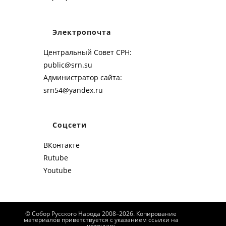
Электропочта
Центральный Совет СРН:
public@srn.su
Администратор сайта:
srn54@yandex.ru
Соцсети
ВКонтакте
Rutube
Youtube
© Собор Русского Народа 2008–2026. Копирование
материалов приветствуется с указанием ссылки на
источник