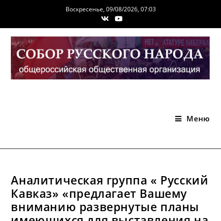
Перейти
Воскресенье, 09/08/2026, 07:03
к
содержимому
Меню
Аналитическая группа « Русский
Кавказ» «предлагает Вашему
вниманию развернутые планы
имеющихся для выставления на