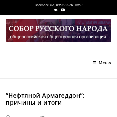
Перейти
Воскресенье, 09/08/2026, 16:59
к
содержимому
Меню
“Нефтяной Армагеддон”:
причины и итоги