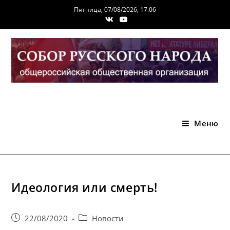
Перейти
Пятница, 07/08/2026, 17:06
к
содержимому
Меню
Идеология или смерть!
Запись
Post
22/08/2020
Новости
опубликована:
category: