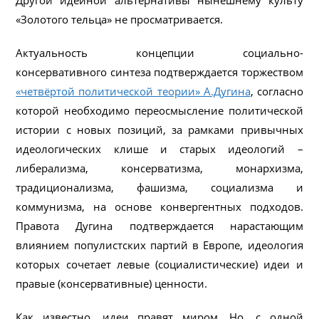
Другой идейной альтернативы нынешнему культу
«Золотого тельца» не просматривается.
Актуальность концепции социально-
консервативного синтеза подтверждается торжеством
«четвёртой политической теории» А.Дугина
, согласно
которой необходимо переосмысление политической
истории с новых позиций, за рамками привычных
идеологических клише и старых идеологий –
либерализма, консерватизма, монархизма,
традиционализма, фашизма, социализма и
коммунизма, на основе конвергентных подходов.
Правота Дугина подтверждается нарастающим
влиянием популистских партий в Европе, идеология
которых сочетает левые (социалистические) идеи и
правые (консервативные) ценности.
Как известно, идеи правят миром. Но, с одной