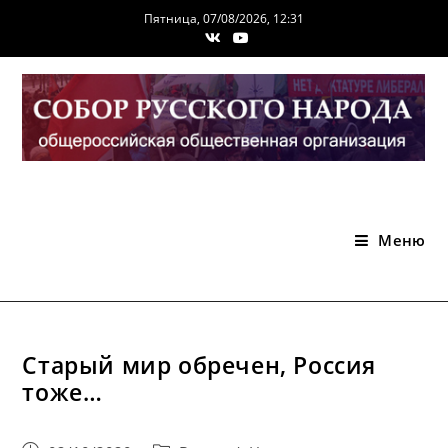
Перейти
Пятница, 07/08/2026, 12:31
к
содержимому
Меню
Старый мир обречен, Россия
тоже…