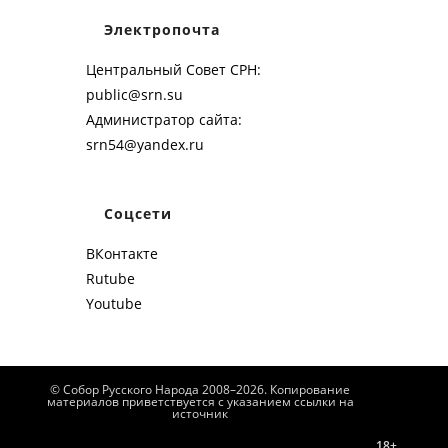
Электропочта
Центральный Совет СРН:
public@srn.su
Администратор сайта:
srn54@yandex.ru
Соцсети
ВКонтакте
Rutube
Youtube
© Собор Русского Народа 2008–2026. Копирование
материалов приветствуется с указанием ссылки на
источник
18+