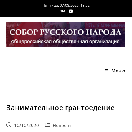
Перейти
Пятница, 07/08/2026, 18:52
к
содержимому
Меню
Занимательное грантоедение
Запись
Post
10/10/2020
Новости
опубликована:
category: