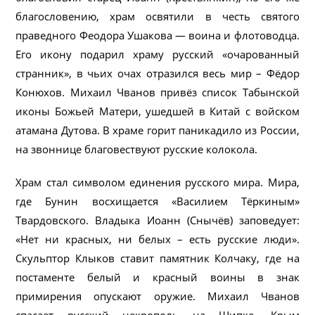
благословению, храм освятили в честь святого
праведного Феодора Ушакова — воина и флотоводца.
Его икону подарил храму русский «очарованный
странник», в чьих очах отразился весь мир – Фёдор
Конюхов. Михаил Чванов привёз список Табынской
иконы Божьей Матери, ушедшей в Китай с войском
атамана Дутова. В храме горит паникадило из России,
на звоннице благовествуют русские колокола.
Храм стал символом единения русского мира. Мира,
где Бунин восхищается «Василием Тёркиным»
Твардовского. Владыка Иоанн (Снычёв) заповедует:
«Нет ни красных, ни белых – есть русские люди».
Скульптор Клыков ставит памятник Колчаку, где на
постаменте белый и красный воины в знак
примирения опускают оружие. Михаил Чванов