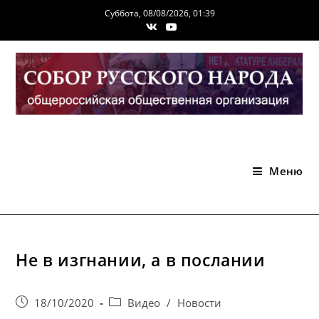
Перейти
Суббота, 08/08/2026, 01:39
к
содержимому
Меню
Не в изгнании, а в послании
Запись
Post
18/10/2020
Видео
/
Новости
опубликована:
category: