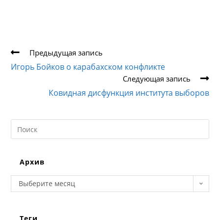
Еще
Предыдущая запись
статьи
Игорь Бойков о карабахском конфликте
Следующая запись
Ковидная дисфункция института выборов
Search
this
website
Архив
Архив
Выберите месяц
Теги