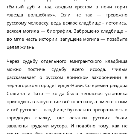
тёмный дуб и над каждым крестом в ночи горит
«звезда волшебная». Если не так — тревожно
русскому человеку, ведь всякое кладбище – летопись,
всякая могила — биография. Заброшено кладбище –
во мгле часть истории, запущена могила — позабыта
целая жизнь.
Через судьбу отдельного эмигрантского кладбища
можно постичь судьбу всего исхода. Фильм
рассказывает о русском воинском захоронении в
черногорском городе Герцег-Нови. Со времён раздора
Сталина и Тито — когда была негласная установка
приводить в запустение всё советское, а вместе с ним
и всё русское — кладбище буквально превратилось в
городскую свалку, где останки русских были
завалены грудами мусора. И подобно тому, как не
стоит село без праведника, не восстанавливается