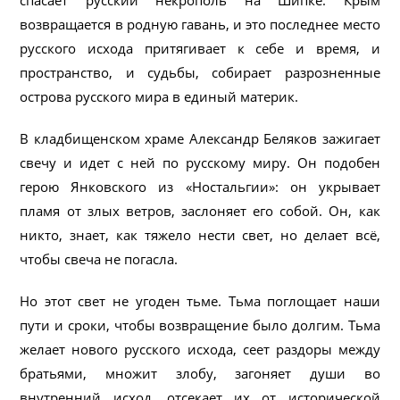
спасает русский некрополь на Шипке. Крым
возвращается в родную гавань, и это последнее место
русского исхода притягивает к себе и время, и
пространство, и судьбы, собирает разрозненные
острова русского мира в единый материк.
В кладбищенском храме Александр Беляков зажигает
свечу и идет с ней по русскому миру. Он подобен
герою Янковского из «Ностальгии»: он укрывает
пламя от злых ветров, заслоняет его собой. Он, как
никто, знает, как тяжело нести свет, но делает всё,
чтобы свеча не погасла.
Но этот свет не угоден тьме. Тьма поглощает наши
пути и сроки, чтобы возвращение было долгим. Тьма
желает нового русского исхода, сеет раздоры между
братьями, множит злобу, загоняет души во
внутренний исход, отсекает их от исторической