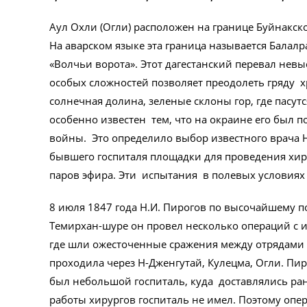
Аул Охли (Огли) расположен на границе Буйнакск
На аварском языке эта граница называется Балалр
«Волчьи ворота». Этот дагестанский перевал невыс
особых сложностей позволяет преодолеть гряду х
солнечная долина, зеленые склоны гор, где пасут
особенно известен тем, что на окраине его был п
войны. Это определило выбор известного врача Н
бывшего госпиталя площадки для проведения хир
паров эфира. Эти испытания в полевых условия
8 июля 1847 года Н.И. Пирогов по высочайшему по
Темирхан-шуре он провел несколько операций с и
где шли ожесточенные сражения между отрядами 
проходила через Н-Дженгутай, Кулецма, Огли. Пир
был небольшой госпиталь, куда доставлялись ра
работы хирургов госпиталь не имел. Поэтому oпep