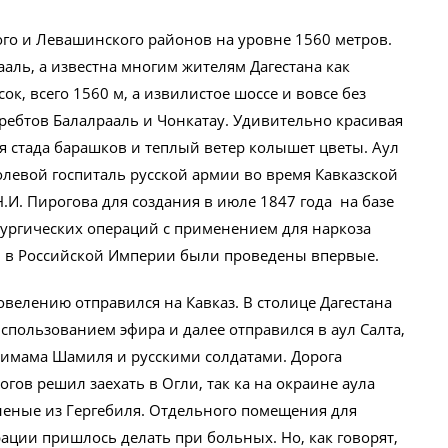
ого и Левашинского районов на уровне 1560 метров.
ааль, а известна многим жителям Дагестана как
ок, всего 1560 м, а извилистое шоссе и вовсе без
ребтов Балалрааль и Чонкатау. Удивительно красивая
ся стада барашков и теплый ветер колышет цветы. Аул
олевой госпиталь русской армии во время Кавказской
.И. Пирогова для создания в июле 1847 года на базе
ургических операций с применением для наркоза
х в Российской Империи были проведены впервые.
велению отправился на Кавказ. В столице Дагестана
спользованием эфира и далее отправился в аул Салта,
имама Шамиля и русскими солдатами. Дорога
огов решил заехать в Огли, так ка на окраине аула
неные из Гергебиля. Отдельного помещения для
ации пришлось делать при больных. Но, как говорят,