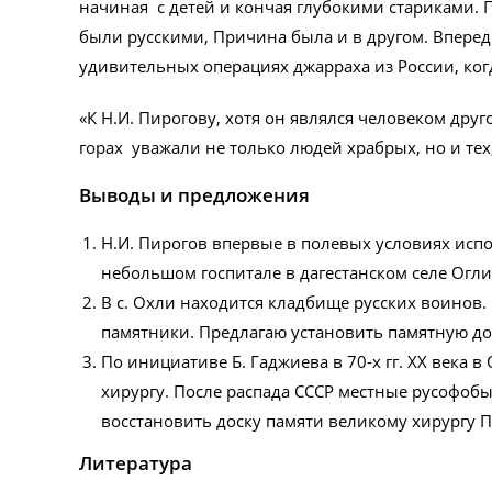
начиная с детей и кончая глубокими стариками. П
были русскими, Причина была и в другом. Впере
удивительных операциях джарраха из России, ког
«К Н.И. Пирогову, хотя он являлся человеком дру
горах уважали не только людей xpабрых, но и тех, 
Выводы и предложения
Н.И. Пирогов впервые в полевых условиях исп
небольшом госпитале в дагестанском селе Огли 
В с. Охли находится кладбище русских воинов
памятники. Предлагаю установить памятную до
По инициативе Б. Гаджиева в 70-х гг. XX века 
хирургу. После распада СССР местные русофо
восстановить доску памяти великому хирургу П
Литература