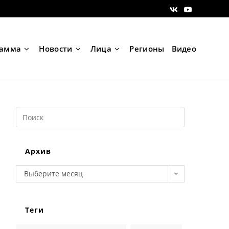
рамма
Новости
Лица
Регионы
Видео
Search
this
website
Архив
Архив
Выберите месяц
Теги