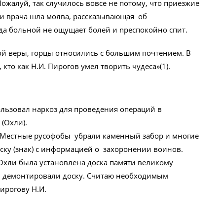
ожалуй, так случилось вовсе не потому, что приезжие
ди врача шла молва, рассказывающая об
да больной не ощущает болей и npeспокойно спит.
гой веры, горцы относились с большим почтением. В
кто как Н.И. Пирогов умел творить чудеса»(1).
ользовал наркоз для проведения операций в
(Охли).
. Местные русофобы убрали каменный забор и многие
ску (знак) с информацией о захоронении воинов.
в Охли была установлена доска памяти великому
бы демонтировали доску. Считаю необходимым
ирогову Н.И.