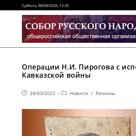
Перейти
Суббота, 08/08/2026, 12:35
к
содержимому
Операции Н.И. Пирогова с ис
Кавказской войны
Запись
Post
24/03/2022
Новости
/
Регионы
опубликована:
category: