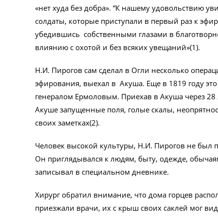
«нет худа без добра». “К нашему удовольствию у
солдаты, которые приступали в первый раз к эфи
убедившись собственными глазами в благотворно
влиянию с охотой и без всяких увещаний»(1).
Н.И. Пирогов сам сделал в Огли несколько oпepац
эфирования, выехал в Акуша. Еще в 1819 году эт
генералом Epмоловым. Приехав в Акуша через 28 л
Акуше запущенные поля, голые скалы, неопрятност
своих заметках(2).
Человек высокой культуры, Н.И. Пирогов не был
Он приглядывался к людям, быту, одежде, обычаям
записывал в специальном дневнике.
Хирург o6pатил внимание, что дома горцев распо
приезжали врачи, их с крыш своих саклей мог вид