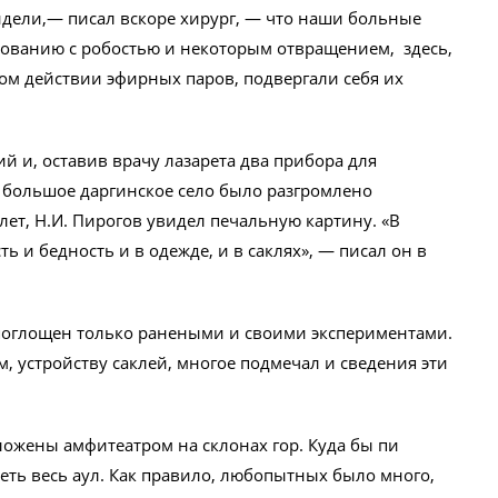
видели,— писал вскоре хирург, — чтo наши больные
рованию с робостью и некоторым отвращением, здесь,
м действии эфирных паров, подвергали себя их
ий и, оставив врачу лазарета два прибора для
о большое даргинское село было разгромлено
ет, Н.И. Пирогов увидел печальную картину. «В
ь и бедность и в одежде, и в саклях», — писал он в
 поглощен только ранеными и своими экспериментами.
, устройству саклей, многое подмечал и сведения эти
ложены амфитеатром на склонах гор. Куда бы пи
еть весь аул. Как правило, любопытных было много,