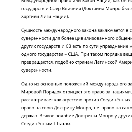
Международное право или Закон Наций, как он на
государств и Сфер Влияния (Доктрина Монро был
Хартией Лиги Наций).
Сущность международного закона заключается в с
суверенности для более цивилизованного общения
других государств и СВ есть по сути упразднение
одного государства – США. При таком порядке вещ
превращаются, подобно странам Латинской Амери
суверенности.
Одно из основных положений международного зак
Мировой Порядок отрицает это право за нациями, 
рассматривает как агрессию против Соединённых
право на свою Доктрину Монро, т.е. право на са
держав. Всякое подобие Доктрины Монро у других 
Соединённым Штатам.