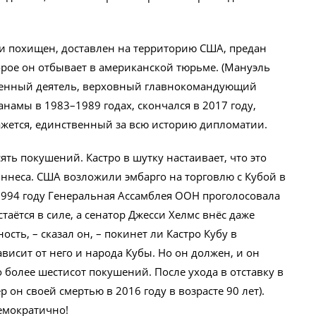
ки похищен, доставлен на территорию США, предан
рое он отбывает в американской тюрьме. (Мануэль
венный деятель, верховный главнокомандующий
намы в 1983–1989 годах, скончался в 2017 году,
ажется, единственный за всю историю дипломатии.
ять покушений. Кастро в шутку настаивает, что это
ннеса. США возложили эмбарго на торговлю с Кубой в
В 1994 году Генеральная Ассамблея ООН проголосовала
стаётся в силе, а сенатор Джесси Хелмс внёс даже
сть, – сказал он, – покинет ли Кастро Кубу в
исит от него и народа Кубы. Но он должен, и он
 более шестисот покушений. После ухода в отставку в
 он своей смертью в 2016 году в возрасте 90 лет).
емократично!