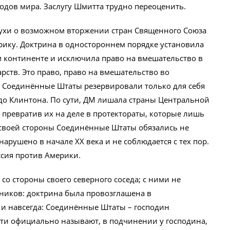
одов мира. Заслугу Шмитта трудно переоценить.
слухи о возможном вторжении стран Священного Союза
ерику. Доктрина в одностороннем порядке установила
 континенте и исключила право на вмешательство в
арств. Это право, право на вмешательство во
, Соединённые Штаты резервировали только для себя
до Клинтона. По сути, ДМ лишала страны Центральной
 превратив их на деле в протектораты, которые лишь
 своей стороны Соединённые Штаты обязались не
арушено в начале XX века и не соблюдается с тех пор.
ссия против Америки.
о стороны своего северного соседа; с ними не
мников: доктрина была провозглашена в
 и навсегда: Соединённые Штаты – господин
очти официально называют, в подчинении у господина,