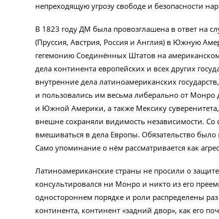
непреходящую угрозу свободе и безопасности нар
В 1823 году ДМ была провозглашена в ответ на 
(Пруссия, Австрия, Россия и Англия) в Южную Ам
гегемонию Соединённых Штатов на американском
дела континента европейских и всех других госуд
внутренние дела латиноамериканских государств
и пользовались им весьма либерально от Монро 
и Южной Америки, а также Мексику суверенитета,
внешне сохраняли видимость независимости. Со
вмешиваться в дела Европы. Обязательство было н
Само упоминание о нём рассматривается как агре
Латиноамериканские страны не просили о защите с
консультировался ни Монро и никто из его прее
одностороннем порядке и роли распределены раз
континента, континент «задний двор», как его п