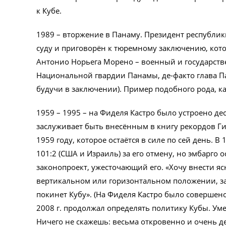
к Кубе.
1989 – вторжение в Панаму. Президент республи
суду и приговорён к тюремному заключению, кото
Антонио Норьега Морено – военный и государст
Национальной гвардии Панамы, де-факто глава Па
будучи в заключении). Пример подобного рода, к
1959 – 1995 – на Фиделя Кастро было устроено дес
заслуживает быть внесённым в книгу рекордов Ги
1959 году, которое остаётся в силе по сей день. 
101:2 (США и Израиль) за его отмену, но эмбарго о
законопроект, ужесточающий его. «Хочу внести ясно
вертикальном или горизонтальном положении, зав
покинет Кубу». (На Фиделя Кастро было совершено
2008 г. продолжал определять политику Кубы. Умер
Ничего не скажешь: весьма откровенно и очень д