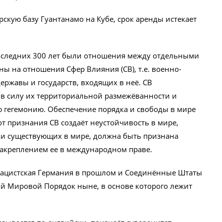
рскую базу Гуантанамо на Кубе, срок аренды истекает
последних 300 лет были отношения между отдельными
ы на отношения Сфер Влияния (СВ), т.е. военно-
ержавы и государств, входящих в неё. СВ
 в силу их территориальной размежёванности и
 гегемонию. Обеспечение порядка и свободы в мире
от признания СВ создаёт неустойчивость в мире,
ки существующих в мире, должна быть признана
закреплением ее в международном праве.
нацистская Германия в прошлом и Соединённые Штаты
ый Мировой Порядок ныне, в основе которого лежит