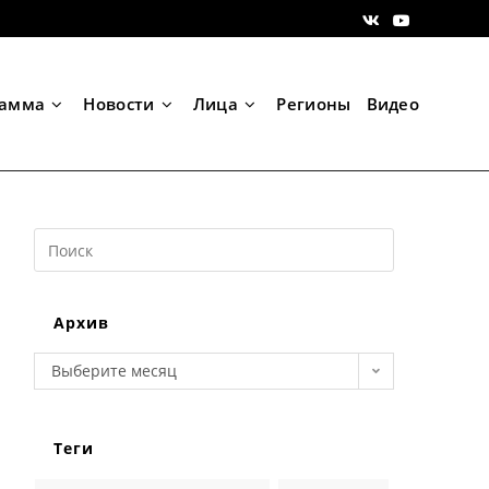
рамма
Новости
Лица
Регионы
Видео
Search
this
website
Архив
Архив
Выберите месяц
Теги