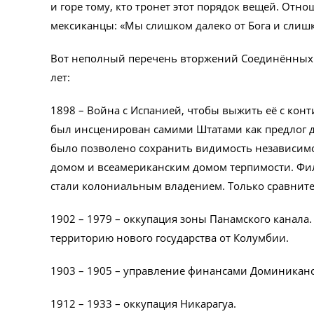
и горе тому, кто тронет этот порядок вещей. От
мексиканцы: «Мы слишком далеко от Бога и слиш
Вот неполный перечень вторжений Соединённых 
лет:
1898 – Война с Испанией, чтобы выжить её с конт
был инсценирован самими Штатами как предлог д
было позволено сохранить видимость независимо
домом и всеамериканским домом терпимости. Ф
стали колониальным владением. Только сравнит
1902 – 1979 – оккупация зоны Панамского канал
территорию нового государства от Колумбии.
1903 – 1905 – управление финансами Доминиканс
1912 – 1933 – оккупация Никарагуа.