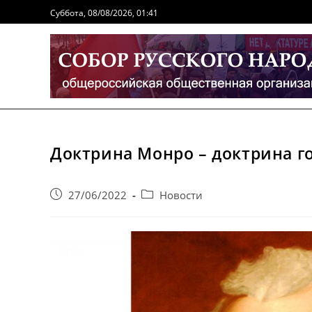
Перейти
Суббота, 08/08/2026, 01:41
к
содержимому
Доктрина Монро – доктрина г
Запись
Post
27/06/2022
Новости
опубликована:
category: