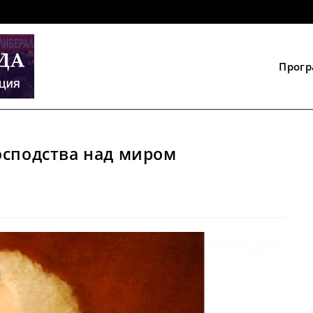
Прог
осподства над миром