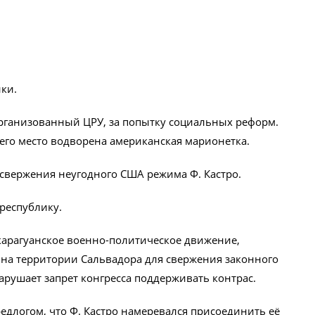
ки.
организованный ЦРУ, за попытку социальных реформ.
его место водворена американская марионетка.
 свержения неугодного США режима Ф. Кастро.
республику.
карагуанское военно-политическое движение,
на территории Сальвадора для свержения законного
арушает запрет конгресса поддерживать контрас.
едлогом, что Ф. Кастро намеревался присоединить её