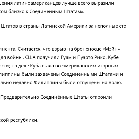
ношения латиноамериканцев лучше всего выразили
ком близко к Соединённым Штатам».
Штатов в страны Латинской Америки за неполные сто
инента. Считается, что взрыв на броненосце «Мэйн»
ля войны. США получили Гуам и Пуэрто Рико. Кубе
сти; на деле Куба стала всеамериканским игорным
илиппины были захвачены Соединёнными Штатами и
ельно недавно Филиппины были отпущены на волю.
а. Предварительно Соединённые Штаты откроили
кой республики.