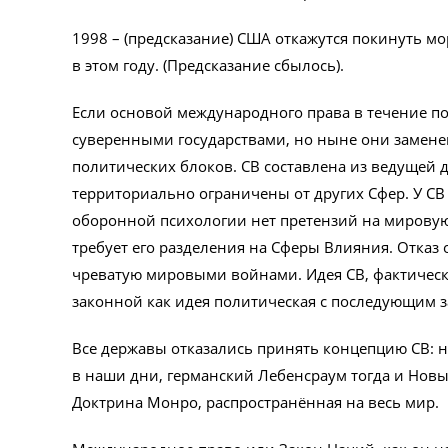
1998 – (предсказание) США откажутся покинуть мо
в этом году. (Предсказание сбылось).
Если основой международного права в течение 
суверенными государствами, но ныне они заменен
политических блоков. СВ составлена из ведущей д
территориально ограничены от других Сфер. У СВ
оборонной психологии нет претензий на мировую
требует его разделения на Сферы Влияния. Отказ 
чреватую мировыми войнами. Идея СВ, фактичес
законной как идея политическая с последующим 
Все державы отказались принять концепцию СВ: 
в наши дни, германский Лебенсраум тогда и Нов
Доктрина Монро, распространённая на весь мир.