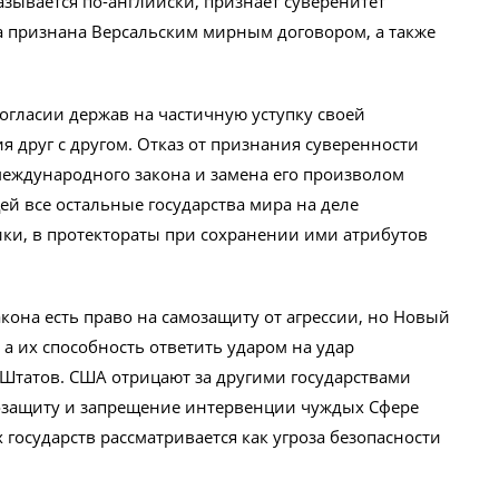
зывается по-английски, признаёт суверенитет
а признана Версальским мирным договором, а также
огласии держав на частичную уступку своей
 друг с другом. Отказ от признания суверенности
 международного закона и замена его произволом
ей все остальные государства мира на деле
ки, в протектораты при сохранении ими атрибутов
она есть право на самозащиту от агрессии, но Новый
а их способность ответить ударом на удар
 Штатов. США отрицают за другими государствами
мозащиту и запрещение интервенции чуждых Сфере
государств рассматривается как угроза безопасности