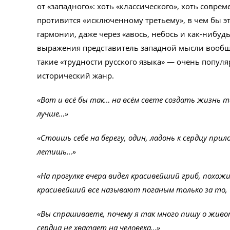
от «западного»: хоть «классического», хоть совре
противится «исключенному третьему», в чем бы э
гармонии, даже через «авось, небось и как-нибуд
выражения представитель западной мысли вообще
такие «трудности русского языка» — очень попул
исторический жанр.
«Вот и всё бы так… на всём свете создать жизнь 
лучше…»
«Стоишь себе на берегу, один, ладонь к сердцу пр
летишь…»
«На прогулке вчера видел красивейший гриб, похожи
красивейший все называют поганым только за то, 
«Вы спрашиваете, почему я так много пишу о живот
сердца не хватает на человека…»