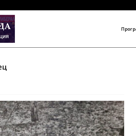
Прог
ец