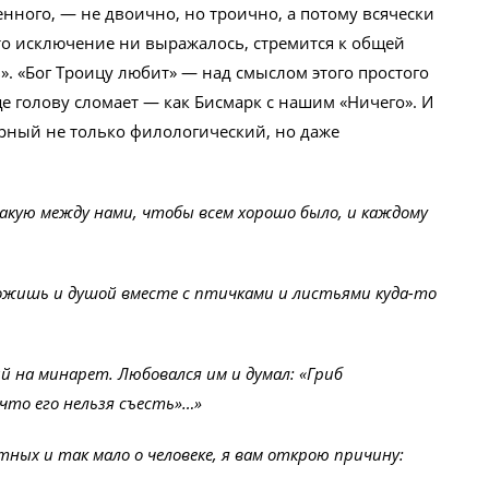
менного, — не двоично, но троично, а потому всячески
то исключение ни выражалось, стремится к общей
ь». «Бог Троицу любит» — над смыслом этого простого
 голову сломает — как Бисмарк с нашим «Ничего». И
ярный не только филологический, но даже
такую между нами, чтобы всем хорошо было, и каждому
иложишь и душой вместе с птичками и листьями куда-то
й на минарет. Любовался им и думал: «Гриб
что его нельзя съесть»…»
ных и так мало о человеке, я вам открою причину: