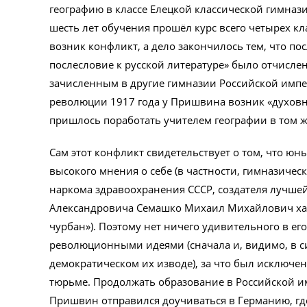
географию в классе Елецкой классической гимназии
шесть лет обучения прошёл курс всего четырех к
возник конфликт, а дело закончилось тем, что по
послесловие к русской литературе» было отчислен
зачисленным в другие гимназии Российской импе
революции 1917 года у Пришвина возник «духовны
пришлось поработать учителем географии в том 
Сам этот конфликт свидетельствует о том, что 
высокого мнения о себе (в частности, гимназичес
наркома здравоохранения СССР, создателя лучше
Александровича Семашко Михаил Михайлович хара
чурбан»). Поэтому нет ничего удивительного в е
революционными идеями (сначала и, видимо, в с
демократическом их изводе), за что был исключен 
тюрьме. Продолжать образование в Российской и
Пришвин отправился доучиваться в Германию, где