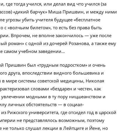
, где тогда учился, или делал вид что учился (за
лассов) «дикий барчук» Миша Пришвин, и между ними
сле угрозы убить учителя будущее «бесплатное
о с «волчьим билетом», то есть без права быть
рии. Впрочем, не вполне закончилось — уже после
й роман» с одной из дочерей Розанова, а также ему
же самом учебном заведении…
юный Пришвин был «трудным подростком» и очень
кого друга, впоследствии видного большевика и
й в мире системы советской медицины, Николая
ктеризовал словами «бездарен и честен, как
го увлечении модными в ту пору ницшеанством и
илу личных обстоятельств — в социал-
из Рижского университета, где отсидел год в царской
мперии не представлялось возможным, поэтому
 не только слушал лекции в Лейпциге и Йене, но