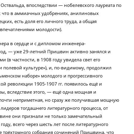
Оствальда, впоследствии — нобелевского лауреата по
ак что в аммиачных удобрениях, анилиновых
ецких, есть доля его личного труда, а общая
впечатлениями молодости).
ера в сердце и с дипломом инженера-
год, — уже 29-летний Пришвин активно занялся и
 (в частности, в 1908 году увидела свет его
 полевой культуре»), и, по-видимому, продолжил
ьменском наборе» молодого и прогрессивного
ской революции 1905-1907 гг. появилось ещё и
ры, вследствие этого, — ещё одна мощная и
 почти неприметная, но сразу же получившая мощную
лидеров тогдашнего литературного процесса, от
вине они признали не только замечательный
 году, всего через шесть лет после литературного
ие трёхтомного собрания сочинений Пришвина, что