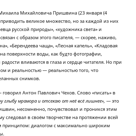
 Михаила Михайловича Пришвина (23 января (4
 приводить великое множество, но за каждой из них
певца русской природы», «художника света» и
вязан с образом этого писателя, — скорее, наживо,
а», «Берендеева чаща», «Лесная капель», «Кладовая
на поверхности воды, как будто фотографии,
 радости вливаются в глаза и сердце читателя. Но при
вом и реальностью — реальностью того, что
деланных снимков.
— говорил Антон Павлович Чехов. Слово «писать» в
ру глыбу мрамора и отсекаю от неё всё лишнее»,
— это
ишвин, несомненно, почувствовал и проникся этим
у следовал в своём творчестве на протяжении всей
м принципом: диалогом с максимально широким
ы.