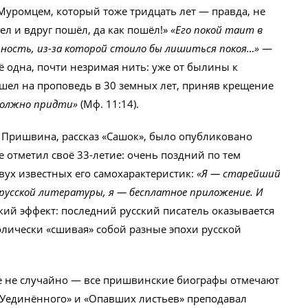
Муромцем, который тоже тридцать лет — правда, не
ел и вдруг пошёл, да как пошёл!»
«Его покой таит в
ьность, из-за которой стоило бы лишиться покоя…»
—
ё одна, почти незримая нить: уже от былины к
ышел на проповедь в 30 земных лет, приняв крещение
должно придти»
(Мф. 11:14).
 Пришвина, рассказ «Сашок», было опубликовано
 отметил своё 33-летие: очень поздний по тем
ух известных его самохарактеристик:
«Я — старейший
 русской литературы, я — бесплатное приложение. И
ий эффект: последний русский писатель оказывается
лически «сшивая» собой разные эпохи русской
е не случайно — все пришвинские биографы отмечают
 «Уединённого» и «Опавших листьев» преподавал