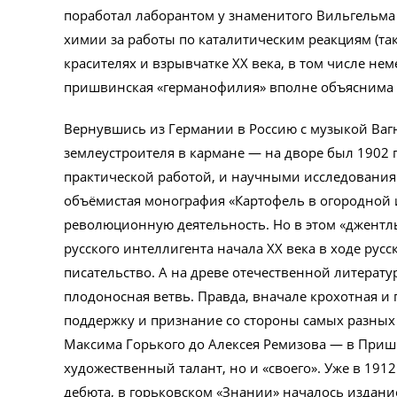
поработал лаборантом у знаменитого Вильгельма 
химии за работы по каталитическим реакциям (т
красителях и взрывчатке ХХ века, в том числе нем
пришвинская «германофилия» вполне объяснима 
Вернувшись из Германии в Россию с музыкой Вагн
землеустроителя в кармане — на дворе был 1902 
практической работой, и научными исследованиями
объёмистая монография «Картофель в огородной и
революционную деятельность. Но в этом «джентл
русского интеллигента начала ХХ века в ходе рус
писательство. А на древе отечественной литерату
плодоносная ветвь. Правда, вначале крохотная и
поддержку и признание со стороны самых разных 
Максима Горького до Алексея Ремизова — в Приш
художественный талант, но и «своего». Уже в 1912
дебюта, в горьковском «Знании» началось издан