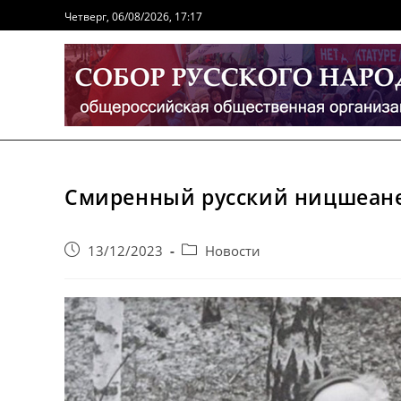
Перейти
Четверг, 06/08/2026, 17:17
к
содержимому
Смиренный русский ницшеан
Запись
Post
13/12/2023
Новости
опубликована:
category: