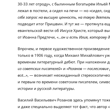
30-33 лет отроду», с былинным богатырём Ильёй 
лежал в постели, а сидел на печи — но «сидел, сид
себе запрос на высшую ценность, на такую деятел
подводит итог Пришвин. И тут же — протянута ещ
евангельской вести об Иисусе Христе, который в
от Иоанна Предтечи,
«…он и есть Илия, которому 
Впрочем, и первое художественное произведение
только в 1906 году, когда Михаил Михайлович уже
временам литературный дебют. При наложении дв
из советских писателей»
и
«Розанов — послесловие
всё…»
, — возникает неожиданный стереоскопическ
и первым по времени советским писателем, симво
истории и русской литературы.
Василий Васильевич Розанов здесь упомянут тож
и даже специально выделяют тот факт, что автор