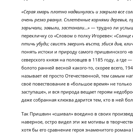
«Серая хмарь плотно надвинулась и закрыла все со
очень резко рванул. Сплетённые корнями деревья, п
зарычали, завыли, застонали…»
— трудно ли услыш
перекличку со «Словом о полку Игореве»:
«Солнце 
птичь убуди; свистъ зверинъ въста, збися див, кли
понять истоки и природу самого пришвинского «во
северского князя на половцев в 1185 году, а где
болото ранней весной какого-то, скорее всего, 19
называет её просто Отечественной, тем самым н
своё повествование в «большое время» не только э
заступаше», и вся природа вещает героям недобро
даже собранная клюква дарится тем, кто в ней б
Так Пришвин «сшивал» воедино в своих произвед
наверное, остро видел эти же мотивы в творчест
хотя бы его сравнение героя знаменитого романа