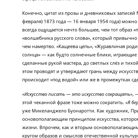
Конечно, цитат из прозы и дневниковых записей
февраля) 1873 года — 16 января 1954 года) можно
всегда ощущается нечто большее, чем тот образ «
«волшебника русского слова», который привычно с
чем намертво. «Кащеева цепь», «Журавлиная родин
солнца» — как будто солнечные блики, играющие 
сделанные рукой мастера, до светлых слёз и тихой
этом проводят и утверждают грань между искусст
происходит «под водой» или же в промежутках с
«Искусство писать — это искусство сокращать»
, 
этой чеканной фразе тоже можно сократить.
«Я бе
уже Микеланджело Буонаротти. Как художник, Пр
основополагающим принципом искусства, котором
жизни. Впрочем, как и вторым основополагающи
кругом образов и смыслов отечественной культур