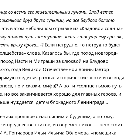
лнце со всеми его живительными лучами. Злой ветер
рокалывая друг друга сучьями, на все Блудово болото
ать в этом небольшом отрывке из «Кладовой солнца»
ему тъмою путь заступаше; нощь, стонущи ему грозою,
четъ връху древа…»
? Если нетрудно, то нетрудно будет
лшебства» слова. Казалось бы, где поход новгород-
 — поход Насти и Митраши за клюквой на Блудово
43-го, года Великой Отечественной войны (автор
апрямую соединяя разные исторические эпохи и выводя
поса, но и сказки, мифа)? А вот и «солнце тъмою путь
е, но всё заканчивается хорошо для главных героев, и
ольше нуждается: детям блокадного Ленинграда…
ениях прошлое с настоящим и будущим, а потому,
ве и предшественников, и современников — чего стоит
 И.А. Гончарова Ильи Ильича Обломова, «помещика