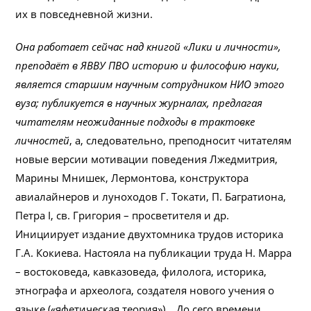
их в повседневной жизни.
Она работает сейчас над книгой «Лики и личности»,
преподаёт в ЯВВУ ПВО историю и философию науки,
является старшим научным сотрудником НИО этого
вуза; публикуется в научных журналах, предлагая
читателям неожиданные подходы в трактовке
личностей
, а, следовательно, преподносит читателям
новые версии мотивации поведения Лжедмитрия,
Марины Мнишек, Лермонтова, конструктора
авиалайнеров и луноходов Г. Токати, П. Багратиона,
Петра I, св. Григория – просветителя и др.
Инициирует издание двухтомника трудов историка
Г.А. Кокиева. Настояла на публикации труда Н. Марра
– востоковеда, кавказоведа, филолога, историка,
этнографа и археолога, создателя нового учения о
языке («яфетическая теория»). До сего времени