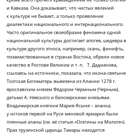
и Кавказа. Она доказывает, что чистых явлений
к культуре не бывает, а только проявление
диалектики национального и интернационального.
Часто оригинальное своеобразие феномена одной
национальной культуры достигает апогея, шедевра в
культуре другого этноса, например, скань, финифть,
позаимствованные в странах Востока, обрели новое
качество в Ростове Великом и т. п. Т. Дадианова,
ссылаясь на источники, показала, что икона-святыня
Толгская Богоматерь вывезена из Алании 1278 г.
ярославским князем Фёдором Чермным (Черным),
детьми А. Невского и белозерскими князьями.
Владимирская княгиня Мария-Ясыня – аланка;
у истоков первой на Руси меновой ярмарки были
пленные аланы (см. её статью «Осетины на Мологе»).
Прах грузинской царицы Тамары находится