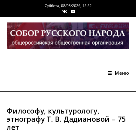
Перейти
Суббота, 08/08/2026, 15:52
к
содержимому
Меню
Философу, культурологу,
этнографу Т. В. Дадиановой – 75
лет