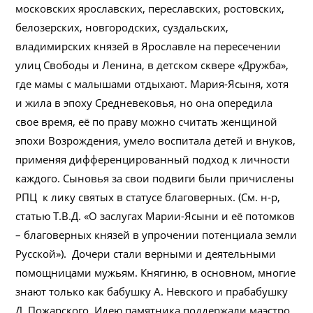
московских ярославских, переславских, ростовских,
белозерских, новгородских, суздальских,
владимирских князей в Ярославле на пересечении
улиц Свободы и Ленина, в детском сквере «Дружба»,
где мамы с малышами отдыхают. Мария-Ясыня, хотя
и жила в эпоху Средневековья, но она опередила
свое время, её по праву можно считать женщиной
эпохи Возрождения, умело воспитала детей и внуков,
применяя дифференцированный подход к личности
каждого. Сыновья за свои подвиги были причислены
РПЦ к лику святых в статусе благоверных. (См. н-р,
статью Т.В.Д. «О заслугах Марии-Ясыни и её потомков
– благоверных князей в упрочении потенциала земли
Русской»). Дочери стали верными и деятельными
помощницами мужьям. Княгиню, в основном, многие
знают только как бабушку А. Невского и прабабушку
Д. Пожарского. Идею памятника поддержали маэстро