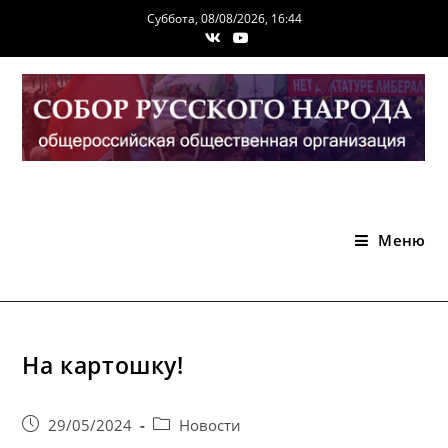
Перейти
Суббота, 08/08/2026, 16:44
к
содержимому
Меню
На картошку!
Запись
Post
29/05/2024
Новости
опубликована:
category: