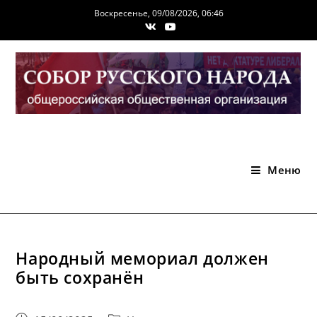
Перейти
Воскресенье, 09/08/2026, 06:46
к
содержимому
Меню
Народный мемориал должен
быть сохранён