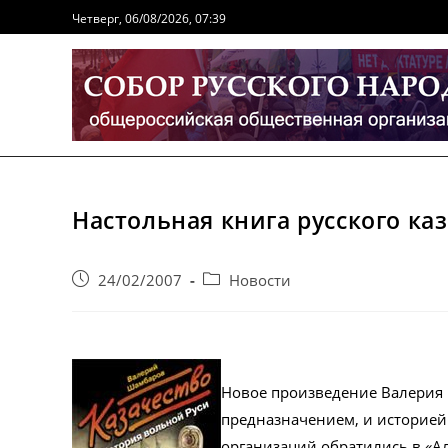
Перейти
Четверг, 06/08/2026, 07:39
к
содержимому
Настольная книга русского ка
Запись
Post
24/02/2007
Новости
опубликована:
category:
Новое произведение Валерия 
предназначением, и историей
организаций обратились в «Ал