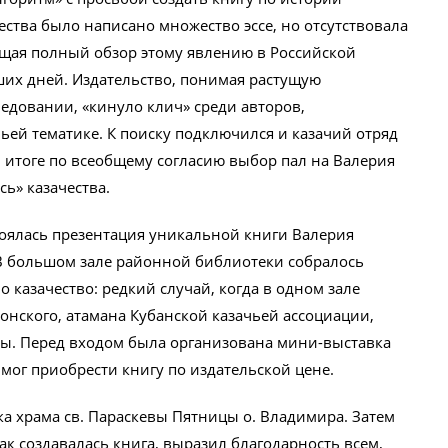
чества было написано множество эссе, но отсутствовала
щая полный обзор этому явлению в Российской
ших дней. Издательство, понимая растущую
едовании, «кинуло клич» среди авторов,
ьей тематике. К поиску подключился и казачий отряд
 В итоге по всеобщему согласию выбор пал на Валерия
ь» казачества.
стоялась презентация уникальной книги Валерия
 В большом зале районной библиотеки собралось
 казачество: редкий случай, когда в одном зале
онского, атамана Кубанской казачьей ассоциации,
вы. Перед входом была организована мини-выставка
мог приобрести книгу по издательской цене.
а храма св. Параскевы Пятницы о. Владимира. Затем
ак создавалась книга, выразил благодарность всем,