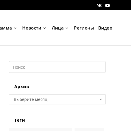
рамма
Новости
Лица
Регионы
Видео
Search
this
website
Архив
Архив
Выберите месяц
Теги