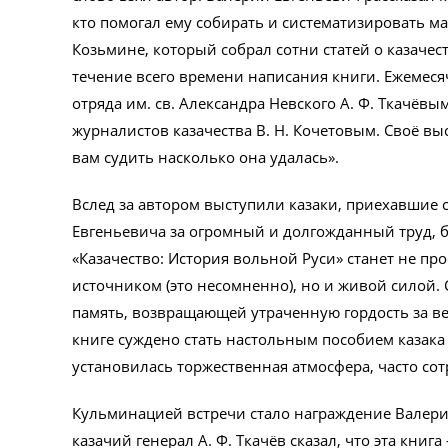
кто помогал ему собирать и систематизировать мат
Козьмине, который собрал сотни статей о казаче
течение всего времени написания книги. Ежемес
отряда им. св. Александра Невского А. Ф. Ткачё
журналистов казачества В. Н. Кочетовым. Своё вы
вам судить насколько она удалась».
Вслед за автором выступили казаки, приехавшие с
Евгеньевича за огромный и долгожданный труд, 
«Казачество: История вольной Руси» станет не п
источником (это несомненно), но и живой силой.
память, возвращающей утраченную гордость за в
книге суждено стать настольным пособием казака и
установилась торжественная атмосфера, часто со
Кульминацией встречи стало награждение Валери
казачий генерал А. Ф. Ткачёв сказал, что эта книг