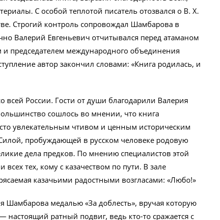
ериалы. С особой теплотой писатель отозвался о В. Х.
стве. Строгий контроль сопровождал Шамбарова в
ячно Валерий Евгеньевич отчитывался перед атаманом
вым и председателем международного объединения
ступление автор закончил словами: «Книга родилась, и
о всей России. Гости от души благодарили Валерия
большинство сошлось во мнении, что книга
росто увлекательным чтивом и ценным историческим
 Силой, пробуждающей в русском человеке родовую
еликие дела предков. По мнению специалистов этой
 всех тех, кому с казачеством по пути. В зале
трясаемая казачьими радостными возгласами: «Любо!»
я Шамбарова медалью «За доблесть», вручая которую
а — настоящий ратный подвиг, ведь кто-то сражается с