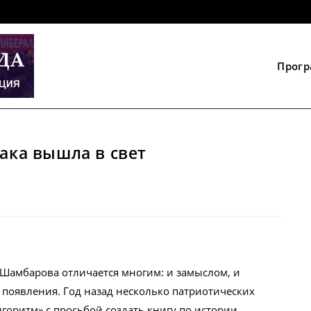
Прог
зака вышла в свет
Шамбарова отличается многим: и замыслом, и
 появления. Год назад несколько патриотических
горитм» с просьбой создать книгу по истории