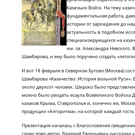
Казачьих Войск. На тему каза
фундаментальная работа, даю
истории от зарождения до на
актуальность в подобном иссл
специализирующихся на казач
им. св. Александра Невского.
Шамбарова, и ему было поручено создать «летопис
И вот 18 февраля в Северном Бутово (Москва) со
Шамбарова «Казачество: История вольной Руси».
около двухсот человек. Широко было представлено
можно было увидеть есаула Всевеликого Войска Д
казаков Крыма, Ставрополья и, конечно же, Моск
продукции «Алгоритма», на которой каждый гость 
Презентация началась с благословения священник
слово взял автор. Валерий Евгеньевич рассказал к