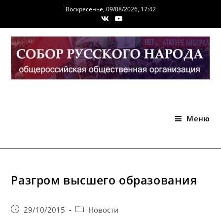
Перейти
Воскресенье, 09/08/2026, 17:42
к
содержимому
Меню
Разгром высшего образования
Запись
Post
29/10/2015
Новости
опубликована:
category: