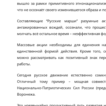
вышло за рамки примитивного этнонационализма
что не осознаёт своего изменившегося образа и п
Составляющие “Русские марши” разумные а
ангажированных вождей, осознали, что прошес
молчать всё остальное время – неэффективная фо
Массовые акции необходимы для единения нар
единственной формой действия. Кроме того, 
можно рассматривать как позитивный знак пер
работы.
Сегодня русское движение естественно сомкн
Отличный тому пример – мощная совместн
Национально-Патриотических Сил России (пред
Воронежа.
Это чрезвычайно продуктивный путь развития н