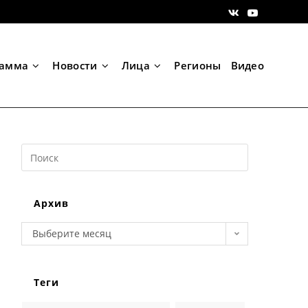
рамма
Новости
Лица
Регионы
Видео
Search
this
website
Архив
Архив
Выберите месяц
Теги