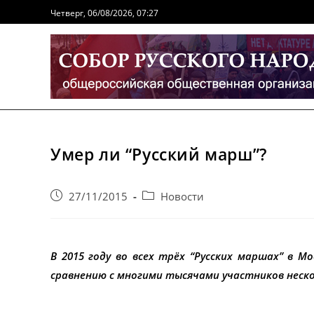
Перейти
Четверг, 06/08/2026, 07:27
к
содержимому
Умер ли “Русский марш”?
Запись
Post
27/11/2015
Новости
опубликована:
category:
В 2015 году во всех трёх “Русских маршах” в М
сравнению с многими тысячами участников неско