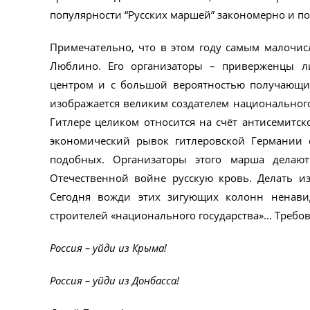
популярности “Русских маршей” закономерно и п
Примечательно, что в этом году самым малочисл
Люблино. Его организаторы – приверженцы ли
центром и с большой вероятностью получающие
изображается великим создателем национального
Гитлере целиком относится на счёт антисемитск
экономический рывок гитлеровской Германии 
подобных. Организаторы этого марша делают
Отечественной войне русскую кровь. Делать и
Сегодня вожди этих зигующих колонн ненави
строителей «национального государства»… Требов
Россия – уйди из Крыма!
Россия – уйди из Донбасса!