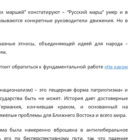
х маршей” констатируют – “Русский марш” умер и в
азываются конкретные руководители движения. Но в
 разные этносы, объединяющей идеей для народа –
им.
 Стоит обратиться к фундаментальной работе
«На каком
онационализм) – это пещерная форма патриотизма» и
ударства быть не может. История даёт достоверные
Германия, кончившая крахом, и основанный на
яжёлые проблемы для Ближнего Востока и всего мира.
зма была намеренно вброшена в антилиберальное
 его по бесперспективному пути, так что падение