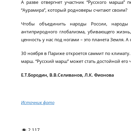
А разве отвергнет участник “Русского марша” 
“Аурамира”, который родноверы считают своим?
Чтобы объединить народы России, народы 
антиприродного глобализма, убивающего жизнь,
ценность у нас под ногами – это планета Земля. А 
30 ноября в Париже откроется саммит по климату
марш. “Русский марш” может стать достойной его 
Е.Т.Бородин, В.В.Селиванов, Л.К. Фионова
Источник фото
2 117