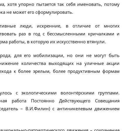
, хотя упорно пытается так себя именовать, потому
ока не может его сформулировать.
ктивные люди, искренние, в отличие от многих
твовать раз в год с бессмысленными кричалками и
рма работы, в которую их искусственно втянули.
ода, для его мобилизации, но они не могут быть
снижение количества выходящих на уличные акции
ехода к более зрелым, более продуктивным формам
улось с экологическими волонтёрскими группами.
ая работа Постоянно Действующего Совещания
седатель – В.И.Филин) с антиникелевым движением
ационально-патриотического движения – сохранение