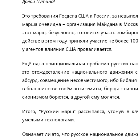
Долой Путина!
Это требования Госдепа США к России, за невыпо
марша очевидна – организация Майдана в Москв
этот марш, безусловно, готовится участь зомбиро
действе в этом году приняли участие не более 10
у агентов влияния США проваливается.
Ещё одна принципиальная проблема русских нац
это отождествление национального движения с 
абсурд, совмещение несовместимого, ибо Библия 
в большинстве своём антисемиты, борцы с сиони
сионизмом борются, а другой ему молятся.
Итого, “Русский марш” рассыпался, утонув в к
умелыми технологами.
Означает ли это, что русское национальное движ