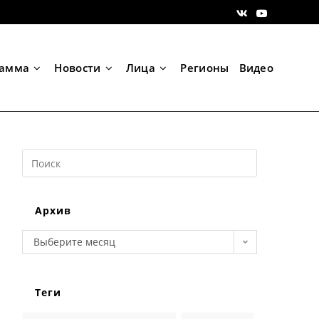
рамма
Новости
Лица
Регионы
Видео
Search
this
website
Архив
Архив
Выберите месяц
Теги