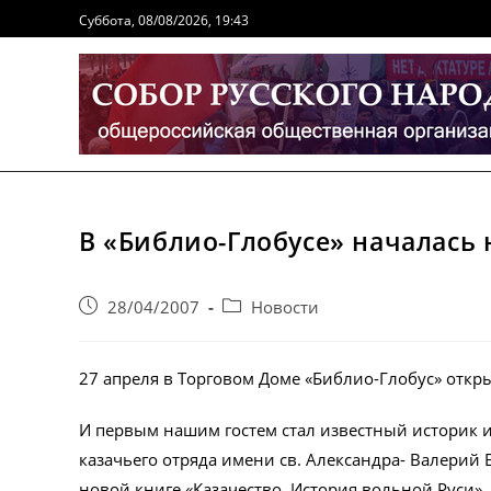
Перейти
Суббота, 08/08/2026, 19:43
к
содержимому
В «Библио-Глобусе» началась 
Запись
Post
28/04/2007
Новости
опубликована:
category:
27 апреля в Торговом Доме «Библио-Глобус» откры
И первым нашим гостем стал известный историк 
казачьего отряда имени св. Александра- Валерий 
новой книге «Казачество. История вольной Руси», 