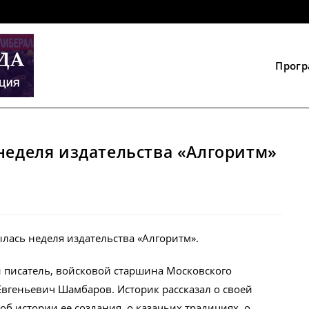
Прог
неделя издательства «Алгоритм»
лась неделя издательства «Алгоритм».
и писатель, войсковой старшина Московского
Евгеньевич Шамбаров. Историк рассказал о своей
об истории ее создания, о казачьих традициях, о