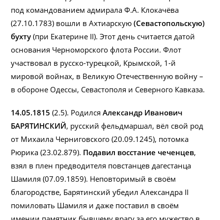
под командованием адмирала Ф.А. Клокачёва
(27.10.1783) вошли в Ахтиарскую
(Севастопольскую)
бухту
(при Екатерине II). Этот день считается датой
основания Черноморского флота России. Флот
участвовал в русско-турецкой, Крымской, 1-й
мировой войнах, в Великую Отечественную войну –
в обороне Одессы, Севастополя и Северного Кавказа.
14.05.1815
(2.5). Родился
Александр Иванович
БАРЯТИНСКИЙ
, русский фельдмаршал, вёл свой род
от Михаила Черниговского (20.09.1245), потомка
Рюрика (23.02.879).
Подавил восстание чеченцев
,
взял в плен предводителя повстанцев дагестанца
Шамиля (07.09.1859). Неповторимый в своём
благородстве, Барятинский убедил Александра II
помиловать Шамиля и даже поставил в своём
имении памятник бывшему врагу за его мужество в