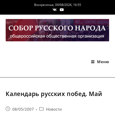
Перейти
Воскресенье, 09/08/2026, 16:55
к
содержимому
Меню
Календарь русских побед. Май
Запись
Post
08/05/2007
Новости
опубликована:
category: