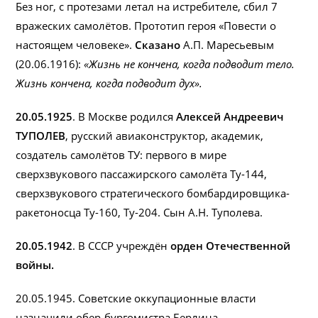
Без ног, с протезами летал на истребителе, сбил 7
вражеских самолётов. Прототип героя «Повести о
настоящем человеке».
Сказано
А.П. Маресьевым
(20.06.1916):
«Жизнь не кончена, когда подводит тело.
Жизнь кончена, когда подводит дух».
20.05.1925
. В Москве родился
Алексей Андреевич
ТУПОЛЕВ
, русский авиаконструктор, академик,
создатель самолётов ТУ: первого в мире
сверхзвукового пассажирского самолёта Ту-144,
сверхзвукового стратегического бомбардировщика-
ракетоносца Ту-160, Ту-204. Сын А.Н. Туполева.
20.05.1942
. В СССР учреждён
орден Отечественной
войны.
20.05.1945. Советские оккупационные власти
назначили обер-бургомистра Берлина.