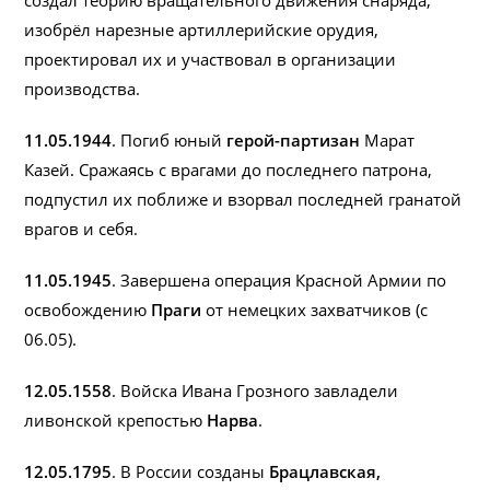
создал теорию вращательного движения снаряда,
изобрёл нарезные артиллерийские орудия,
проектировал их и участвовал в организации
производства.
11.05.1944
. Погиб юный
герой-партизан
Марат
Казей. Сражаясь с врагами до последнего патрона,
подпустил их поближе и взорвал последней гранатой
врагов и себя.
11.05.1945
. Завершена операция Красной Армии по
освобождению
Праги
от немецких захватчиков (с
06.05).
12.05.1558
. Войска Ивана Грозного завладели
ливонской крепостью
Нарва
.
12.05.1795
. В России созданы
Брацлавская,