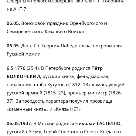
Северным полюсом совершил экипаж П.Г. Головина
на АНТ-7.
06.05.
Войсковой праздник Оренбургского и
Семиреченского Казачьего Войска
06.05.
День Св. Георгия-Победоносца, покровителя
Русской Армии
6.5.1776
(25.4). В Петербурге родился
Пётр
ВОЛКОНСКИЙ
, русский князь, фельдмаршал,
начальник штаба Кутузова (1812–13), командующий
русской армией (1815–23), премьер-министр (1826–
37). За твёрдость характера получил прозвища
«каменный князь» и «Князь НЕТ».
06.05.1907
. В Москве родился
Николай ГАСТЕЛЛО
,
русский лётчик, Герой Советского Союза. Когда его