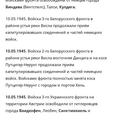
Войсками фронта освобождены от немцев города
Виндава
(Вентспилс), Талси,
Кулдига.
10.05.1945. Войска 3-го Белорусского фронта в
районе устья реки Висла продолжали приём
капитулировавших соединений и частей немецких
войск.
10.05.1945
. Войска 2-го Белорусского фронта в
районе устья реки Висла восточнее Данцига и на косе
Путцигер-Нерунг продолжали приём
капитулировавших соединений и частей немецких
войск. Войсками фронта полностью занята коса
Путцигер-Нерунг с городом и портом Хель.
10.05.1945
. Войска 3-го Украинского фронта на
территории Австрии освободили от гитлеровцев
города
Ваидхофен
, Леобен,
Санктмихаель
и