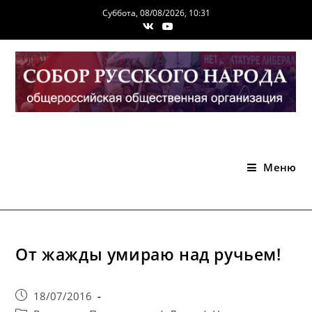
Перейти
Суббота, 08/08/2026, 10:31
к
содержимому
Меню
От жажды умираю над ручьем!
Запись
18/07/2016
опубликована: