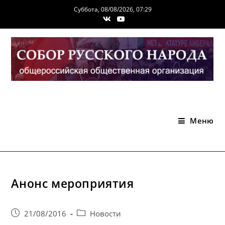
Перейти
Суббота, 08/08/2026, 07:29
к
содержимому
Меню
Анонс мероприятия
Запись
Post
21/08/2016
Новости
опубликована:
category: