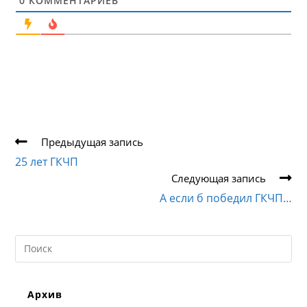
0
КОММЕНТАРИЕВ
Еще
Предыдущая запись
статьи
25 лет ГКЧП
Следующая запись
А если б победил ГКЧП…
Search
this
website
Архив