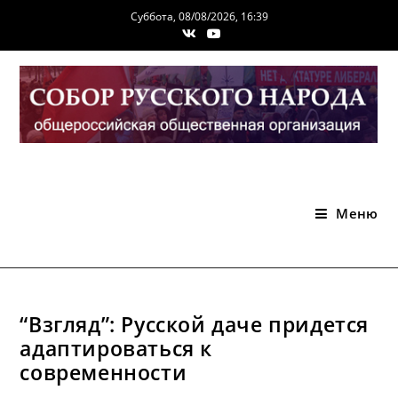
Перейти
Суббота, 08/08/2026, 16:39
к
содержимому
Меню
“Взгляд”: Русской даче придется
адаптироваться к
современности