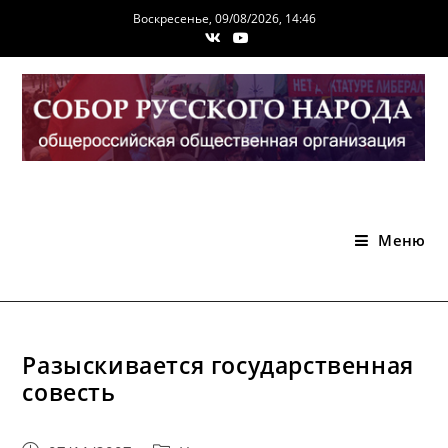
Перейти
Воскресенье, 09/08/2026, 14:46
к
содержимому
Меню
Разыскивается государственная
совесть