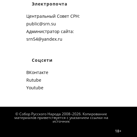
Электропочта
Центральный Совет СРН:
public@srn.su
Администратор сайта:
srn54@yandex.ru
Соцсети
ВКонтакте
Rutube
Youtube
© Собор Русского Народа 2008–2026. Копирование
материалов приветствуется с указанием ссылки на
источник
18+