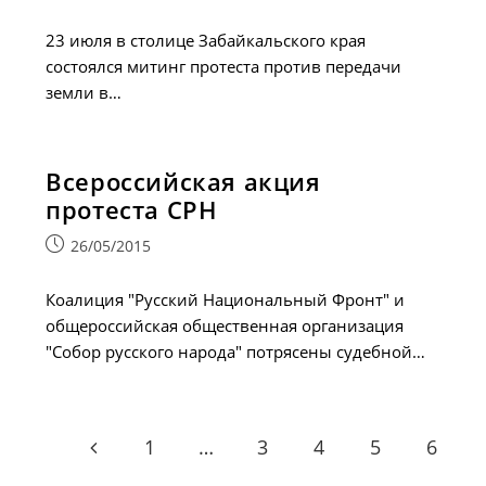
опубликована:
23 июля в столице Забайкальского края
состоялся митинг протеста против передачи
земли в…
Всероссийская акция
протеста СРН
Запись
26/05/2015
опубликована:
Коалиция "Русский Национальный Фронт" и
общероссийская общественная организация
"Собор русского народа" потрясены судебной…
1
…
3
4
5
6
Go to the previous page