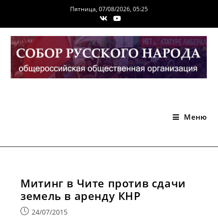
Перейти
Пятница, 07/08/2026, 05:25
к
содержимому
Меню
Митинг в Чите против сдачи
земель в аренду КНР
Запись
24/07/2015