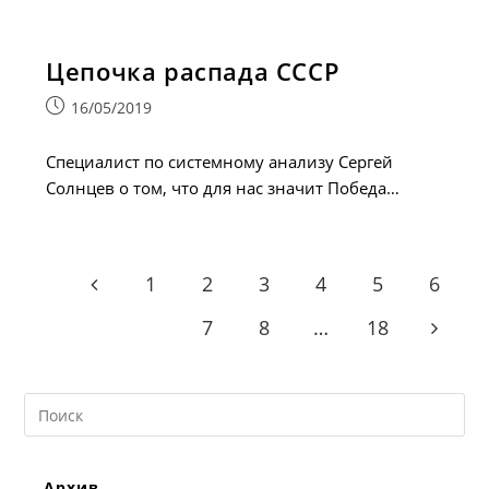
Цепочка распада СССР
Запись
16/05/2019
опубликована:
Специалист по системному анализу Сергей
Солнцев о том, что для нас значит Победа…
1
2
3
4
5
6
Go to the previous page
7
8
…
18
Go to t
Search
this
website
Архив