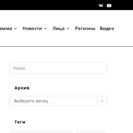
рамма
Новости
Лица
Регионы
Видео
Search
this
website
Архив
Архив
Выберите месяц
Теги