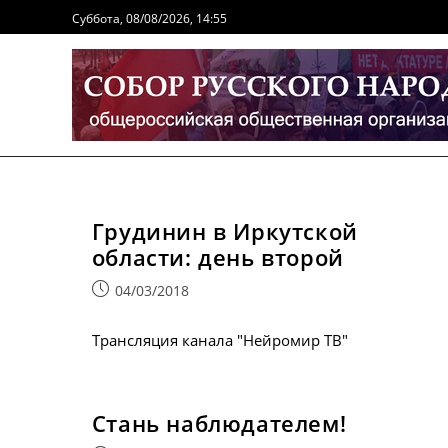
Перейти
Суббота, 08/08/2026, 14:55
к
содержимому
Грудинин в Иркутской
области: день второй
Запись
04/03/2018
опубликована:
Трансляция канала "Нейромир ТВ"
Стань наблюдателем!