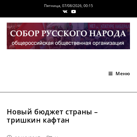
Перейти
Пятница, 07/08/2026, 00:15
к
содержимому
Меню
Новый бюджет страны –
тришкин кафтан