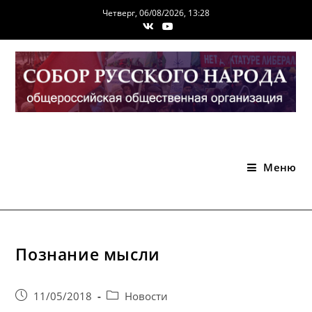
Перейти
Четверг, 06/08/2026, 13:28
к
содержимому
Меню
Познание мысли
Запись
Post
11/05/2018
Новости
опубликована:
category: