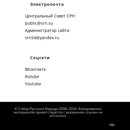
Электропочта
Центральный Совет СРН:
public@srn.su
Администратор сайта:
srn54@yandex.ru
Соцсети
ВКонтакте
Rutube
Youtube
© Собор Русского Народа 2008–2026. Копирование
материалов приветствуется с указанием ссылки на
источник
18+