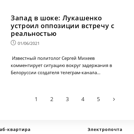
Запад в шоке: Лукашенко
устроил оппозиции встречу с
реальностью
Запись
01/06/2021
опубликована:
Известный политолог Сергей Михеев
комментирует ситуацию вокруг задержания в
Белоруссии создателя телеграм-канала…
1
2
3
4
5
Go to the 
аб-квартира
Электропочта