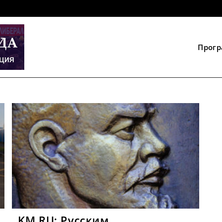
Прог
KM.RU: Русским