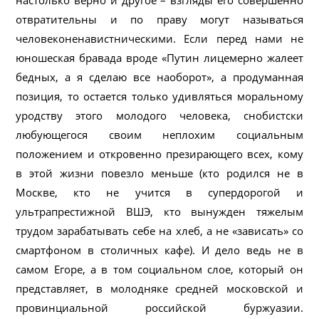
настолько верно и другое – взгляды его совершенно
отвратительны и по праву могут называться
человеконенавистническими. Если перед нами не
юношеская бравада вроде «Путин лицемерно жалеет
бедных, а я сделаю все наоборот», а продуманная
позиция, то остается только удивляться моральному
уродству этого молодого человека, снобистски
любующегося своим неплохим социальным
положением и откровенно презирающего всех, кому
в этой жизни повезло меньше (кто родился не в
Москве, кто не учится в супердорогой и
ультрапрестижной ВШЭ, кто вынужден тяжелым
трудом зарабатывать себе на хлеб, а не «зависать» со
смартфоном в столичных кафе). И дело ведь не в
самом Егоре, а в том социальном слое, который он
представляет, в молодняке средней московской и
провинциальной российской буржуазии.