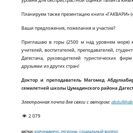
уровня для беспристрастной оценки таланта юных
Планируем также презентацию книги «ГАКВАРИ» («G
Ваши предложения, пожелания и участие?
Приглашаю в горы (2500 м над уровнем моря) 
учителей, воспитателей, преподавателей, студент
Дагестана, руководителей туристических фи
друзьями из других стран!
Доктор и преподаватель Магомед Абдулхаби
семилетней школы Цумадинского района Дагеста
Электронная почта для связи с автором:
abdulkhab
2 079
МЕТКИ:
КОРОНАВИРУС
,
РЕГИОНЫ
,
СОЦИАЛЬНЫЙ ВОПРОС