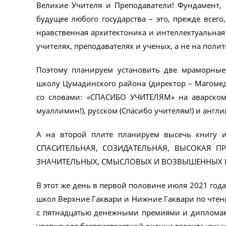
Великие Учителя и Преподаватели! Фундамент, м
будущее любого государства – это, прежде всего
нравственная архитектоника и интеллектуальная
учителях, преподавателях и ученых, а не на полит
Поэтому планируем установить две мраморные
школу Цумадинского района (директор – Магомед
со словами: «СПАСИБО УЧИТЕЛЯМ» на аварском (
муаллимин!), русском (Спасибо учителям!) и англий
А на второй плите планируем высечь книгу 
СПАСИТЕЛЬНАЯ, СОЗИДАТЕЛЬНАЯ, ВЫСОКАЯ П
ЗНАЧИТЕЛЬНЫХ, СМЫСЛОВЫХ И ВОЗВЫШЕННЫХ П
В этот же день в первой половине июля 2021 год
школ Верхние Гаквари и Нижние Гаквари по чтен
с пятнадцатью денежными премиями и дипломам