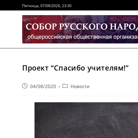
Перейти
Пятница, 07/08/2026, 23:30
к
содержимому
Проект “Спасибо учителям!”
Запись
Post
04/08/2020
Новости
опубликована:
category: