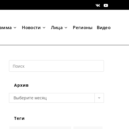
рамма
Новости
Лица
Регионы
Видео
Search
this
website
Архив
Архив
Выберите месяц
Теги