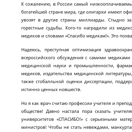
К сожалению, в России самый низкооплачиваемый
богатейшей стране мира, где олигархи имеют оф
увозят в другие страны миллиарды. Стыдно за
горестные судьбы. Кого-то наградили из медик
медиков и словами «Спасибо медикам!». Это похв
Надеюсь, преступная оптимизация здравоохра
всероссийского обсуждения с самими медиками 
медицинской науки и промышленности, фармако
медиков, издательства медицинской литературы,
также стобалльной оценки диссертации, подде
истинно ценных новшеств.
Но я как врач считаю профессии учителя и преп
обществе! Давно настала пора сказать учител
университетов «СПАСИБО!» с серьезными мате
министров! Чтобы не стать невеждами, манкурта