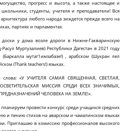
огущество, прогресс и высота, а также настоящее и
, школьники, студенты, учителя и преподаватели! Вся
 архитектура любого народа зиждется прежде всего на
иках, партиях и парламентах.
 доски у дома возле дороги в Нижне-Гакваринскую
-Расул Муртузалиев) Республики Дагестан в 2021 году
Баркалла мутаг1имзабазе!) , арабском (Шукран лел
ском (Thank teachers!) языках.
и слова: «У УЧИТЕЛЯ САМАЯ СВЯЩЕННАЯ, СВЕТЛАЯ,
РОСВЕТИТЕЛЬСКАЯ МИССИЯ СРЕДИ ВСЕХ ЗНАЧИМЫХ,
РЕДНАЗНАЧЕНИЙ ЧЕЛОВЕКА НА ЗЕМЛЕ!».
а планируем провести конкурс среди учащихся средних
ию и пению стихов на аварском и чамалинском языках
и. Приглашаю в комиссию профессионалов высокого