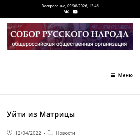
Перейти
Воскресенье, 09/08/2026, 13:46
к
содержимому
Меню
Уйти из Матрицы
Запись
Post
12/04/2022
Новости
опубликована:
category: